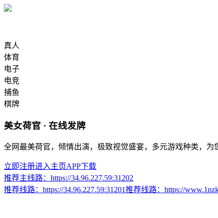
真人
体育
电子
电竞
捕鱼
棋牌
美女荷官 · 在线发牌
全网最美荷官，倾情出演，极致视觉盛宴，多元游戏种类，为
立即注册
进入主页
APP下载
推荐主线路：
https://34.96.227.59:31202
推荐线路：
https://34.96.227.59:31201
推荐线路：
https://www.1nz