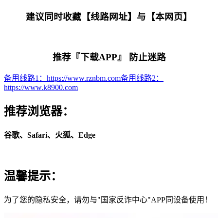
建议同时收藏【线路网址】与【本网页】
推荐『下载APP』 防止迷路
备用线路
1
：
https://www.rznbm.com
备用线路
2
：
https://www.k8900.com
推荐浏览器：
谷歌、Safari、火狐、Edge
温馨提示：
为了您的隐私安全，请勿与"国家反诈中心"APP同设备使用！