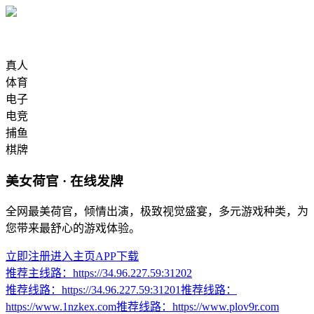
真人
体育
电子
电竞
捕鱼
棋牌
美女荷官 · 在线发牌
全网最美荷官，倾情出演，极致视觉盛宴，多元游戏种类，为
您带来最舒心的游戏体验。
立即注册
进入主页
APP下载
推荐主线路：
https://34.96.227.59:31202
推荐线路：
https://34.96.227.59:31201
推荐线路：
https://www.1nzkex.com
推荐线路：
https://www.plov9r.com