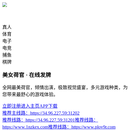
真人
体育
电子
电竞
捕鱼
棋牌
美女荷官 · 在线发牌
全网最美荷官，倾情出演，极致视觉盛宴，多元游戏种类，为
您带来最舒心的游戏体验。
立即注册
进入主页
APP下载
推荐主线路：
https://34.96.227.59:31202
推荐线路：
https://34.96.227.59:31201
推荐线路：
https://www.1nzkex.com
推荐线路：
https://www.plov9r.com