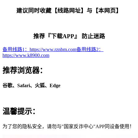
建议同时收藏【线路网址】与【本网页】
推荐『下载APP』 防止迷路
备用线路
1
：
https://www.rznbm.com
备用线路
2
：
https://www.k8900.com
推荐浏览器：
谷歌、Safari、火狐、Edge
温馨提示：
为了您的隐私安全，请勿与"国家反诈中心"APP同设备使用！