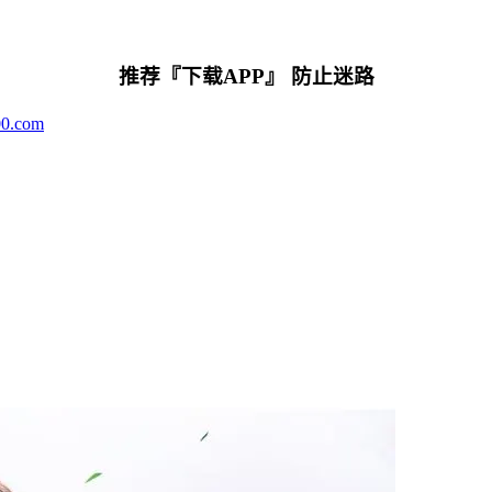
推荐『下载APP』 防止迷路
00.com