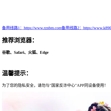
备用线路
1
：
https://www.rznbm.com
备用线路
2
：
https://www.k89
推荐浏览器：
谷歌、Safari、火狐、Edge
温馨提示：
为了您的隐私安全，请勿与"国家反诈中心"APP同设备使用！