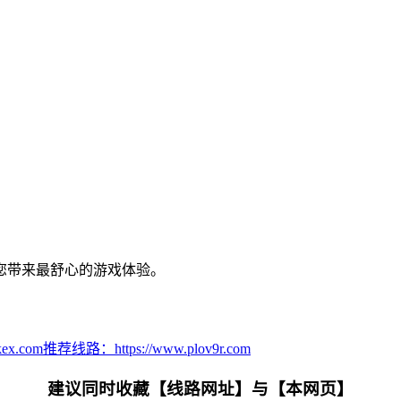
您带来最舒心的游戏体验。
kex.com
推荐线路：
https://www.plov9r.com
建议同时收藏【线路网址】与【本网页】