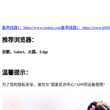
备用线路
1
：
https://www.rznbm.com
备用线路
2
：
https://www.k89
推荐浏览器：
谷歌、Safari、火狐、Edge
温馨提示：
为了您的隐私安全，请勿与"国家反诈中心"APP同设备使用！