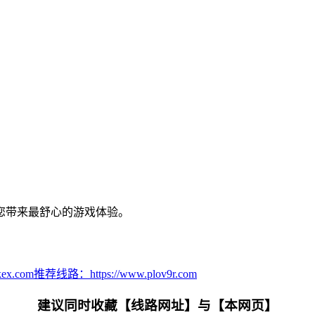
您带来最舒心的游戏体验。
kex.com
推荐线路：
https://www.plov9r.com
建议同时收藏【线路网址】与【本网页】