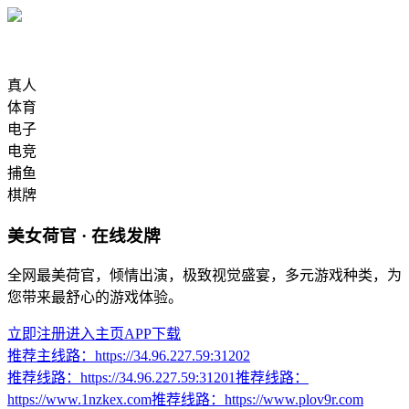
真人
体育
电子
电竞
捕鱼
棋牌
美女荷官 · 在线发牌
全网最美荷官，倾情出演，极致视觉盛宴，多元游戏种类，为
您带来最舒心的游戏体验。
立即注册
进入主页
APP下载
推荐主线路：
https://34.96.227.59:31202
推荐线路：
https://34.96.227.59:31201
推荐线路：
https://www.1nzkex.com
推荐线路：
https://www.plov9r.com