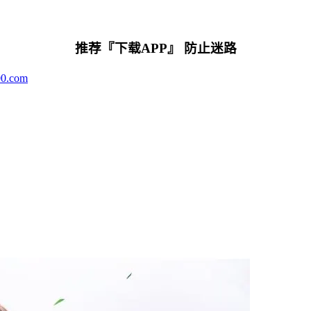
推荐『下载APP』 防止迷路
00.com