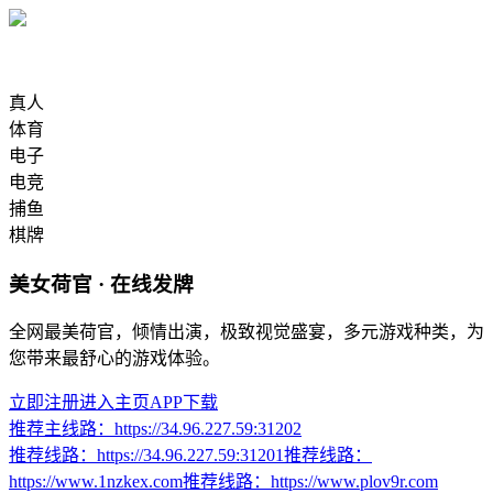
真人
体育
电子
电竞
捕鱼
棋牌
美女荷官 · 在线发牌
全网最美荷官，倾情出演，极致视觉盛宴，多元游戏种类，为
您带来最舒心的游戏体验。
立即注册
进入主页
APP下载
推荐主线路：
https://34.96.227.59:31202
推荐线路：
https://34.96.227.59:31201
推荐线路：
https://www.1nzkex.com
推荐线路：
https://www.plov9r.com