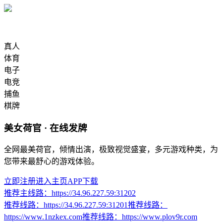
真人
体育
电子
电竞
捕鱼
棋牌
美女荷官 · 在线发牌
全网最美荷官，倾情出演，极致视觉盛宴，多元游戏种类，为
您带来最舒心的游戏体验。
立即注册
进入主页
APP下载
推荐主线路：
https://34.96.227.59:31202
推荐线路：
https://34.96.227.59:31201
推荐线路：
https://www.1nzkex.com
推荐线路：
https://www.plov9r.com