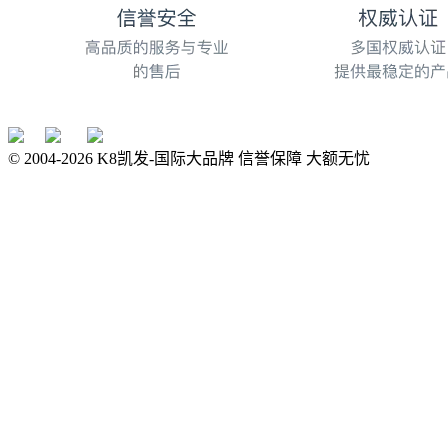
© 2004-
2026
K8凯发-国际大品牌 信誉保障 大额无忧