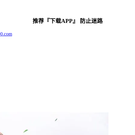
推荐『下载APP』 防止迷路
00.com