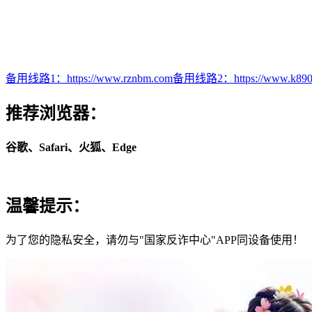
备用线路
1
：
https://www.rznbm.com
备用线路
2
：
https://www.k89
推荐浏览器：
谷歌、Safari、火狐、Edge
温馨提示：
为了您的隐私安全，请勿与"国家反诈中心"APP同设备使用！